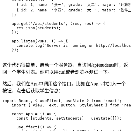
      { id: 1, name: '张三', grade: '大二', major: '计算
      { id: 2, name: '李四', grade: '大一', major: '软件工
    ];

    app.get('/api/students', (req, res) => {

      res.json(students);

    });

    app.listen(PORT, () => {

      console.log(`Server is running on http://localhos
    });

这个代码很简单，启动一个服务器，当访问/api/students时，返
回一个学生列表。你可以用curl或者浏览器测试一下。
然后，我们在App中调用这个接口。比如在App.js中加入一个
按钮，点击后获取学生信息：
import React, { useEffect, useState } from 'react';

    import { View, Text, Button, StyleSheet } from 'rea
    const App = () => {

      const [students, setStudents] = useState([]);

      useEffect(() => {
