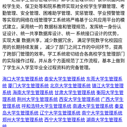
校学生处、保卫处等和院系教师实现对全校学生学籍管理、考
勤管理、安全管理、困难助学管理、奖惩管理、学业预警管理
等实现的网络在线管理学工系统将严格基于公共应用平台的模
式建立，采用统一的 数据标准和管理规范，发挥统一身份认
证设计、统一共享数据库设计、统一 系统接口设计的优势，
实现大量 数据共享，减少数据冗余， 满足学院数字化校园应
用的长期持续发展 ， 减少了部门之间工作的中间环节，提高
了跨部门管理的效率。学工系统密切结合各高校学生管理部门
的实际操作过程，并从各个方面规范了工作流程，基本上做到
了学生从入学至毕业全过程资料的完备管理。
海口大学生管理系统
泰安大学生管理系统
东莞大学生管理系
统
厦门大学生管理系统
北京大学生管理系统
镇江大学生管理
系统
海南大学生管理系统
甘肃大学生管理系统
衡阳大学生管
理系统
荆州大学生管理系统
西安大学生管理系统
广西大学生
管理系统
呼和浩特大学生管理系统
南通大学生管理系统
秦皇
岛大学生管理系统
辽宁大学生管理系统
南宁大学生管理系统
郑州大学生管理系统
西宁大学生管理系统
湖南大学生管理系
统