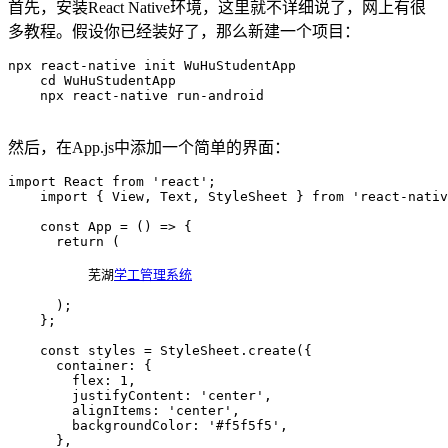
首先，安装React Native环境，这里就不详细说了，网上有很
多教程。假设你已经装好了，那么新建一个项目：
npx react-native init WuHuStudentApp

    cd WuHuStudentApp

    npx react-native run-android

然后，在App.js中添加一个简单的界面：
import React from 'react';

    import { View, Text, StyleSheet } from 'react-nativ
    const App = () => {

      return (

芜湖
学工管理系统
      );

    };

    const styles = StyleSheet.create({

      container: {

        flex: 1,

        justifyContent: 'center',

        alignItems: 'center',

        backgroundColor: '#f5f5f5',

      },
