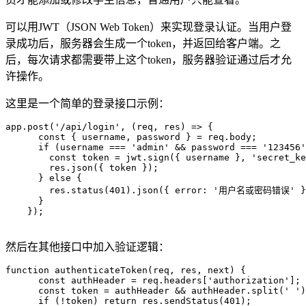
可以用JWT（JSON Web Token）来实现登录认证。当用户登
录成功后，服务器会生成一个token，并返回给客户端。之
后，每次请求都需要带上这个token，服务器验证通过后才允
许操作。
这里是一个简单的登录接口示例：
app.post('/api/login', (req, res) => {

      const { username, password } = req.body;

      if (username === 'admin' && password === '123456'
        const token = jwt.sign({ username }, 'secret_ke
        res.json({ token });

      } else {

        res.status(401).json({ error: '用户名或密码错误' })
      }

    });

然后在其他接口中加入验证逻辑：
function authenticateToken(req, res, next) {

      const authHeader = req.headers['authorization'];

      const token = authHeader && authHeader.split(' ')
      if (!token) return res.sendStatus(401);
