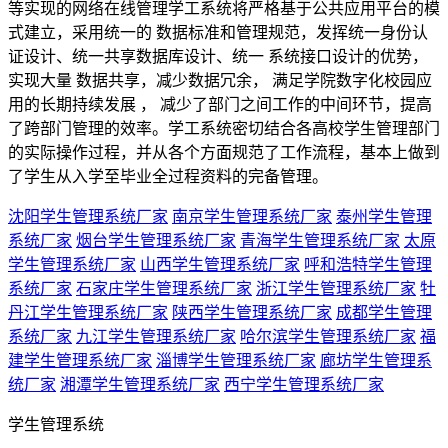
等实现的网络在线管理学工系统将严格基于公共应用平台的模
式建立，采用统一的 数据标准和管理规范，发挥统一身份认
证设计、统一共享数据库设计、统一 系统接口设计的优势，
实现大量 数据共享，减少数据冗余， 满足学院数字化校园应
用的长期持续发展 ， 减少了部门之间工作的中间环节，提高
了跨部门管理的效率。学工系统密切结合各高校学生管理部门
的实际操作过程，并从各个方面规范了工作流程，基本上做到
了学生从入学至毕业全过程资料的完备管理。
沈阳学生管理系统厂家
南京学生管理系统厂家
泰州学生管理
系统厂家
烟台学生管理系统厂家
青海学生管理系统厂家
太原
学生管理系统厂家
山西学生管理系统厂家
呼和浩特学生管理
系统厂家
石家庄学生管理系统厂家
浙江学生管理系统厂家
牡
丹江学生管理系统厂家
陕西学生管理系统厂家
成都学生管理
系统厂家
九江学生管理系统厂家
哈尔滨学生管理系统厂家
福
建学生管理系统厂家
淄博学生管理系统厂家
廊坊学生管理系
统厂家
湘潭学生管理系统厂家
西宁学生管理系统厂家
学生管理系统