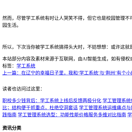
然而，尽管学工系统有时让人哭笑不得，但它也是校园管理不
园生活。
所以，下次当你被学工系统搞得头大时，不妨想想：或许这就
本站部分内容及素材来源于互联网，由AI智能生成，如有侵权
标签：
学工系统
上一篇：在辽宁的幸福日子里，我和‘学工系统’与‘荆州’有个小
读者也访问过这里：
职校多少钱背后：学工系统上线后反馈两极分化
学工管理系统
比；结构便于抓重点，杜绝空洞套话
学工管理系统运维痛点与
践指南
学工管理系统选型：功能性能价格服务多维对比指南
学
资讯分类