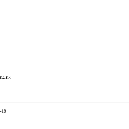
04-08
-18